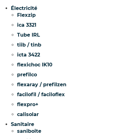
Électricité
Flexzip
ica 3321
Tube IRL
tiib / tinb
icta 3422
flexichoc IK10
prefilco
flexaray / prefilzen
facilofil / faciloflex
flexpro+
calisolar
Sanitaire
saniboite