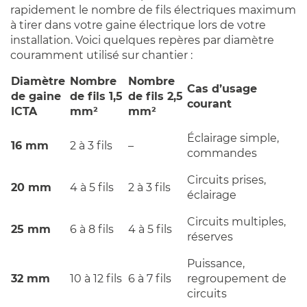
rapidement le nombre de fils électriques maximum
à tirer dans votre gaine électrique lors de votre
installation. Voici quelques repères par diamètre
couramment utilisé sur chantier :
Diamètre
Nombre
Nombre
Cas d’usage
de gaine
de fils 1,5
de fils 2,5
courant
ICTA
mm²
mm²
Éclairage simple,
16 mm
2 à 3 fils
–
commandes
Circuits prises,
20 mm
4 à 5 fils
2 à 3 fils
éclairage
Circuits multiples,
25 mm
6 à 8 fils
4 à 5 fils
réserves
Puissance,
32 mm
10 à 12 fils
6 à 7 fils
regroupement de
circuits