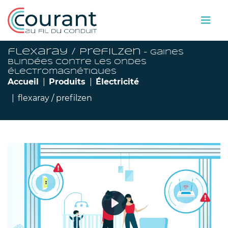
flexaray / prefilzen
- gaines
blindées contre les ondes
électromagnétiques
Accueil
Produits
Électricité
flexaray / prefilzen
Play