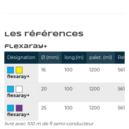
Les références
flexaray+
Désignation
Ø (mm)
long.(m)
palet. (ml)
Réfé
16 
100 
1200 
5610
flexaray+
20 
100 
1200 
5610
flexaray+
25 
100 
1200 
5610
flexaray+
livré avec 100 m de fl semi-conducteur