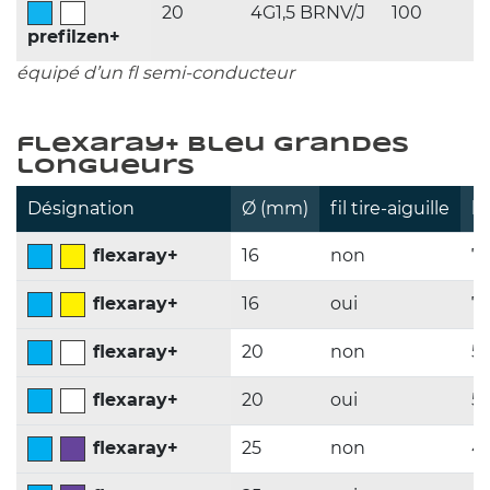
20 
4G1,5 BRNV/J 
100 
prefilzen+  
équipé d’un fl semi-conducteur
flexaray+ bleu grandes
longueurs
Désignation
Ø (mm)
fil tire-aiguille
lo
flexaray+
16 
non 
7
flexaray+
16 
oui 
7
flexaray+
20 
non 
5
flexaray+
20 
oui 
5
flexaray+
25 
non 
4