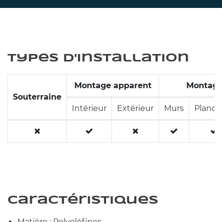
Types d'installation
Montage apparent
Montage
Souterraine
Intérieur
Extérieur
Murs
Planch
Caractéristiques
Matière : Polyoléfines